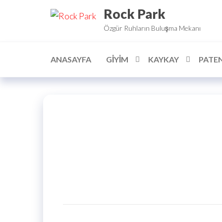
İçeriğe
Rock Park
geç
Özgür Ruhların Buluşma Mekanı
ANASAYFA
GIYIM
KAYKAY
PATE