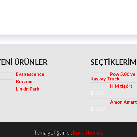
YENI ÜRÜNLER
SEÇTIKLERIM
Evanescence
Pow 5.00 ve 
Kaykay Truck
Burzum
HIM tişört
Linkin Park
₺
0,00
Amon Amarth
₺
0,00
Tema geliştirici:
EnvoThemes