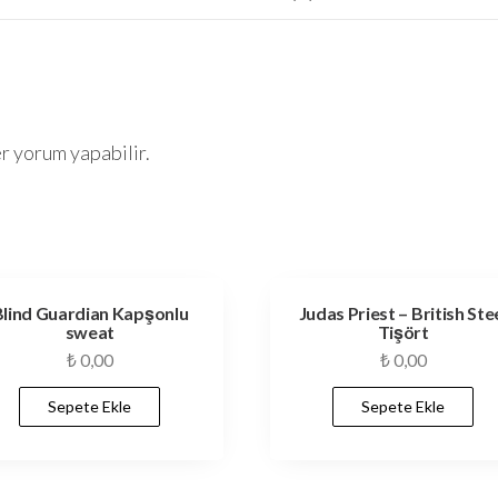
r yorum yapabilir.
Blind Guardian Kapşonlu
Judas Priest – British Ste
sweat
Tişört
₺
0,00
₺
0,00
Sepete Ekle
Sepete Ekle