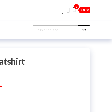
0
₺ 0,00
Ara:
Ara
atshirt
irt