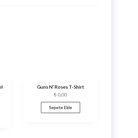
el
Guns N’ Roses T-Shirt
₺
0,00
Sepete Ekle