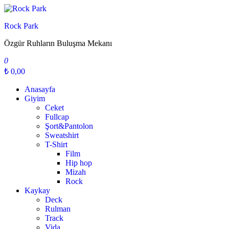
İçeriğe
geç
Rock Park
Özgür Ruhların Buluşma Mekanı
0
₺ 0,00
Anasayfa
Giyim
Ceket
Fullcap
Şort&Pantolon
Sweatshirt
T-Shirt
Film
Hip hop
Mizah
Rock
Kaykay
Deck
Rulman
Track
Vida