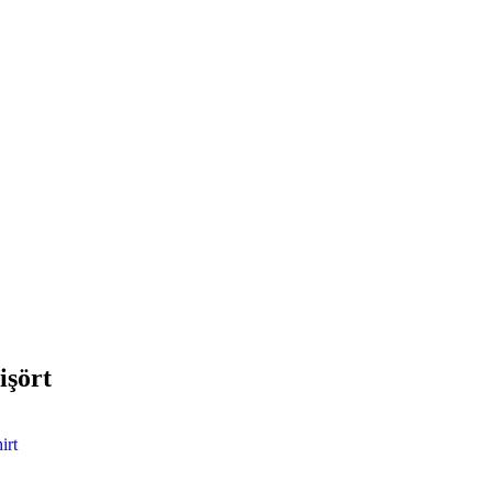
işört
irt