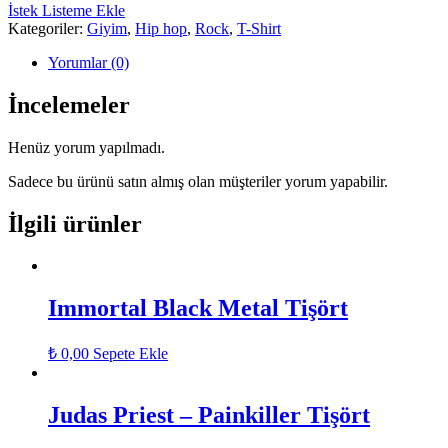
İstek Listeme Ekle
Kategoriler:
Giyim
,
Hip hop
,
Rock
,
T-Shirt
Yorumlar (0)
İncelemeler
Henüz yorum yapılmadı.
Sadece bu ürünü satın almış olan müşteriler yorum yapabilir.
İlgili ürünler
Immortal Black Metal Tişört
₺
0,00
Sepete Ekle
Judas Priest – Painkiller Tişört