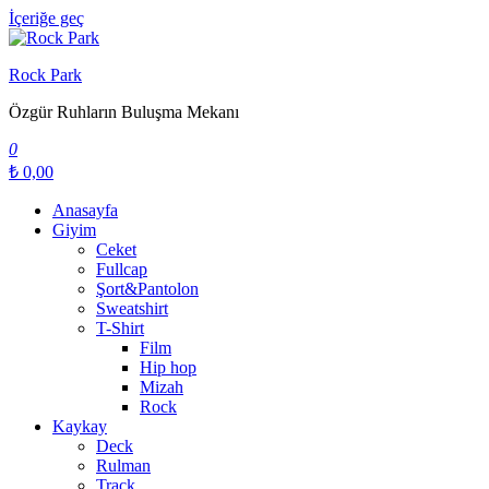
İçeriğe geç
Rock Park
Özgür Ruhların Buluşma Mekanı
0
₺ 0,00
Anasayfa
Giyim
Ceket
Fullcap
Şort&Pantolon
Sweatshirt
T-Shirt
Film
Hip hop
Mizah
Rock
Kaykay
Deck
Rulman
Track