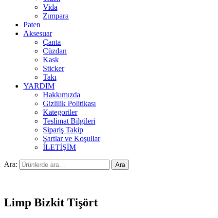
Vida
Zımpara
Paten
Aksesuar
Çanta
Cüzdan
Kask
Sticker
Takı
YARDIM
Hakkımızda
Gizlilik Politikası
Kategoriler
Teslimat Bilgileri
Sipariş Takip
Şartlar ve Koşullar
İLETİŞİM
Ara:
Ara
Limp Bizkit Tişört